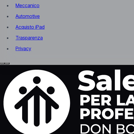
Meccanico
Automotive
Acquisto iPad
Trasparenza
Privacy