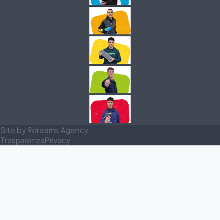
Site by 9dreams Agency
Trasparenza
Privacy