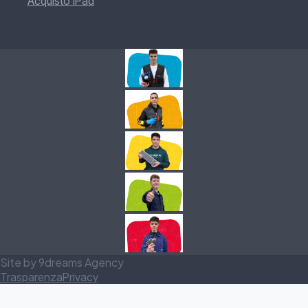
Acquisto iPad
I Nostri Settori
Site by 9dreams Agency
Trasparenza
Privacy