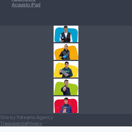
Acquisto iPad
I Nostri Settori
Site by 9dreams Agency
Trasparenza
Privacy