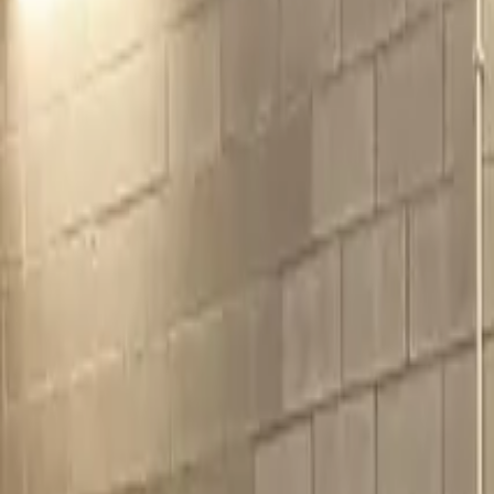
Meccanico
Automotive
Acquisto iPad
Trasparenza
Privacy