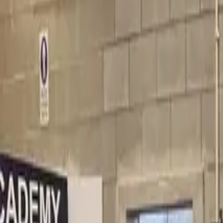
Home
Contatti
Elettrico
Energia
Informatico
Meccanico
Automotive
Acquisto iPad
Trasparenza